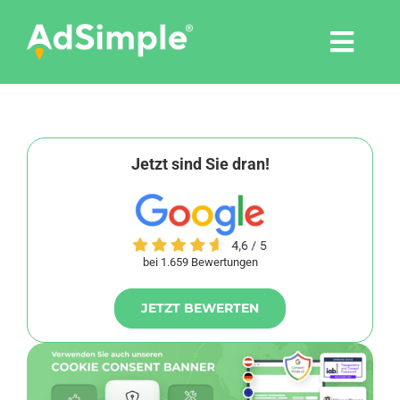
Skip
to
Togg
content
Navi
Leistungen
Tools
Jetzt sind Sie dran!
Pressemitteilungen
bei 1.659 Bewertungen
Shop
JETZT BEWERTEN
Agentur
Blog