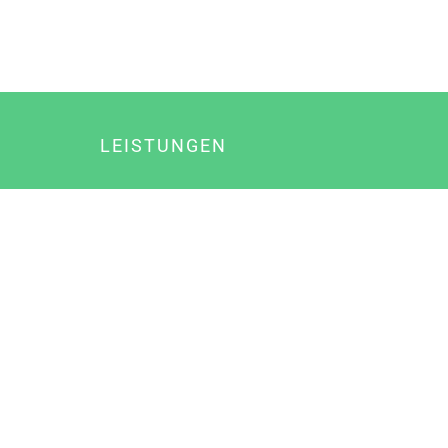
LEISTUNGEN
Online Marketing
Content Marketing
Content Marketing Abos
Content Marketing für Ärzte
Suchmaschinenoptimierung
Social Media Marketing