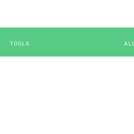
TOOLS
AL
Datenschutz Generator
A
Impressum Generator
B
Datenschutz Manager
Consent Manager
Content Marketing Manager
NewsAI WordPress Plugin