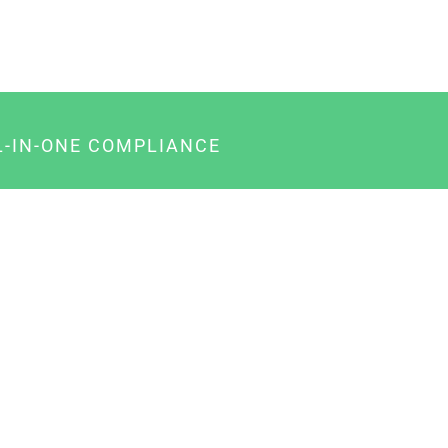
L-IN-ONE COMPLIANCE
gency-Paket für Agenturen
usiness-Paket für Unternehmer