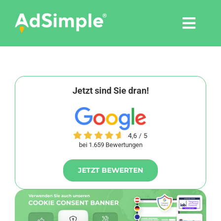
Skip
to
Togg
content
Navi
Leistungen
Tools
Jetzt sind Sie dran!
Pressemitteilungen
bei 1.659 Bewertungen
Shop
JETZT BEWERTEN
Agentur
Blog