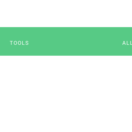
TOOLS
AL
Datenschutz Generator
A
Impressum Generator
B
Datenschutz Manager
Consent Manager
Content Marketing Manager
NewsAI WordPress Plugin