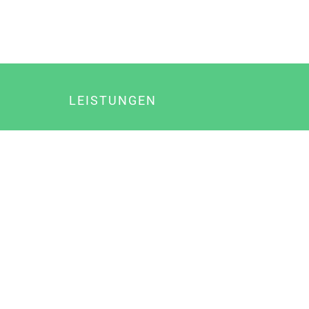
LEISTUNGEN
Online Marketing
Content Marketing
Content Marketing Abos
Content Marketing für Ärzte
Suchmaschinenoptimierung
Social Media Marketing