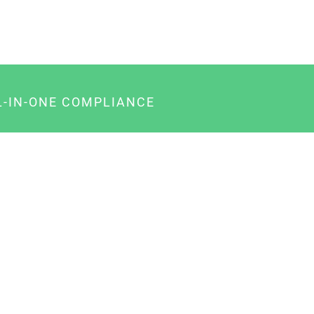
L-IN-ONE COMPLIANCE
gency-Paket für Agenturen
usiness-Paket für Unternehmer