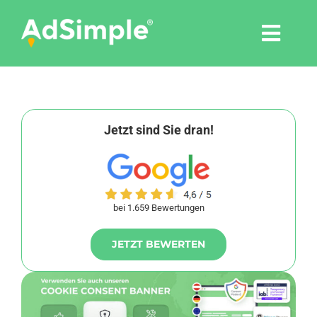
Skip
to
Togg
content
Navi
Leistungen
Tools
Jetzt sind Sie dran!
Pressemitteilungen
bei 1.659 Bewertungen
Shop
JETZT BEWERTEN
Agentur
Blog