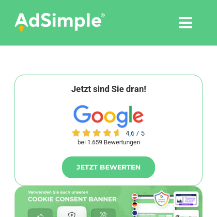
Skip
to
Togg
content
Navi
Leistungen
Tools
Jetzt sind Sie dran!
Pressemitteilungen
bei 1.659 Bewertungen
Shop
JETZT BEWERTEN
Agentur
Blog