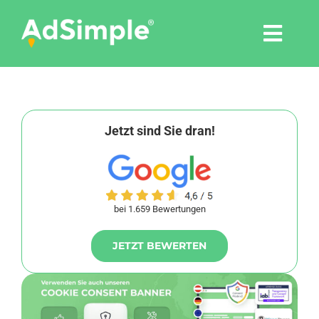
Skip
to
Togg
content
Navi
Leistungen
Tools
Jetzt sind Sie dran!
Pressemitteilungen
bei 1.659 Bewertungen
Shop
JETZT BEWERTEN
Agentur
Blog