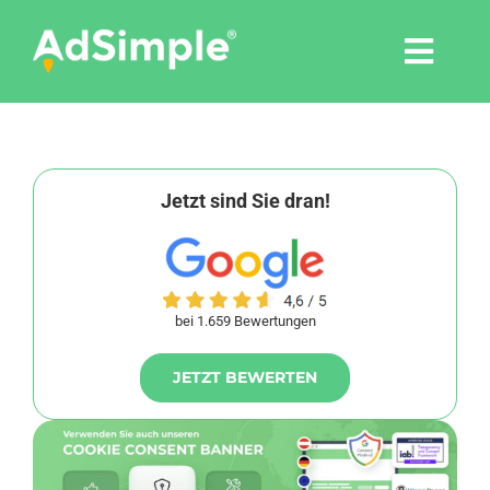
Skip
to
Togg
content
Navi
Leistungen
Tools
Jetzt sind Sie dran!
Pressemitteilungen
bei 1.659 Bewertungen
Shop
JETZT BEWERTEN
Agentur
Blog