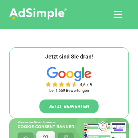
Skip
to
Togg
content
Navi
Leistungen
Tools
Jetzt sind Sie dran!
Pressemitteilungen
bei 1.659 Bewertungen
Shop
JETZT BEWERTEN
Agentur
Blog