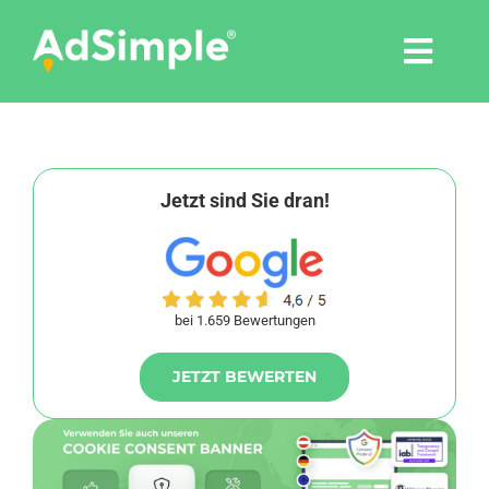
Skip
to
Togg
content
Navi
Leistungen
Tools
Jetzt sind Sie dran!
Pressemitteilungen
bei 1.659 Bewertungen
Shop
JETZT BEWERTEN
Agentur
Blog