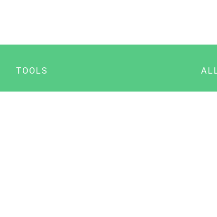
TOOLS
AL
Datenschutz Generator
A
Impressum Generator
B
Datenschutz Manager
Consent Manager
Content Marketing Manager
NewsAI WordPress Plugin