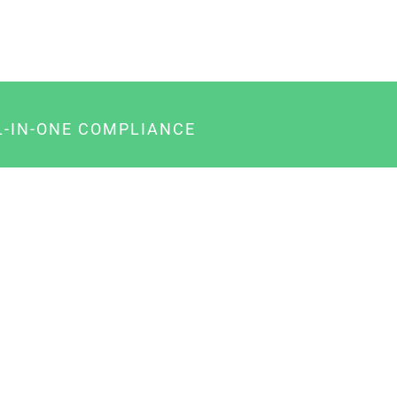
L-IN-ONE COMPLIANCE
gency-Paket für Agenturen
usiness-Paket für Unternehmer