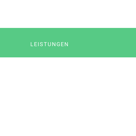
LEISTUNGEN
Online Marketing
Content Marketing
Content Marketing Abos
Content Marketing für Ärzte
Suchmaschinenoptimierung
Social Media Marketing