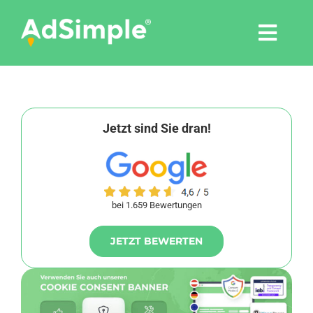
Skip
to
Togg
content
Navi
Leistungen
Tools
Jetzt sind Sie dran!
Pressemitteilungen
bei 1.659 Bewertungen
Shop
JETZT BEWERTEN
Agentur
Blog