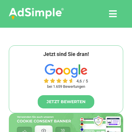
Skip
to
Togg
content
Navi
Leistungen
Tools
Jetzt sind Sie dran!
Pressemitteilungen
bei 1.659 Bewertungen
Shop
JETZT BEWERTEN
Agentur
Blog