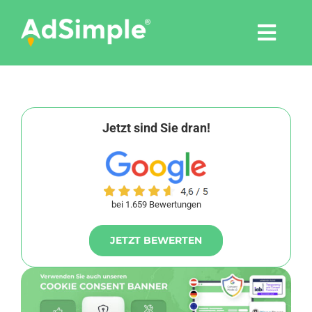
Skip
to
Togg
content
Navi
Leistungen
Tools
Jetzt sind Sie dran!
Pressemitteilungen
bei 1.659 Bewertungen
Shop
JETZT BEWERTEN
Agentur
Blog