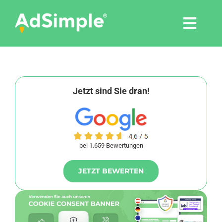
Skip
to
Togg
content
Navi
Leistungen
Tools
Jetzt sind Sie dran!
Pressemitteilungen
bei 1.659 Bewertungen
Shop
JETZT BEWERTEN
Agentur
Blog