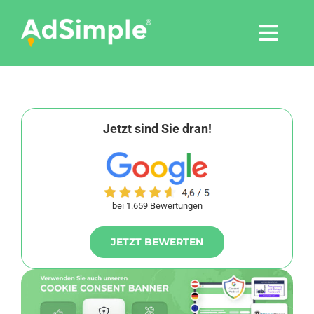
Skip
to
Togg
content
Navi
Leistungen
Tools
Jetzt sind Sie dran!
Pressemitteilungen
bei 1.659 Bewertungen
Shop
JETZT BEWERTEN
Agentur
Blog