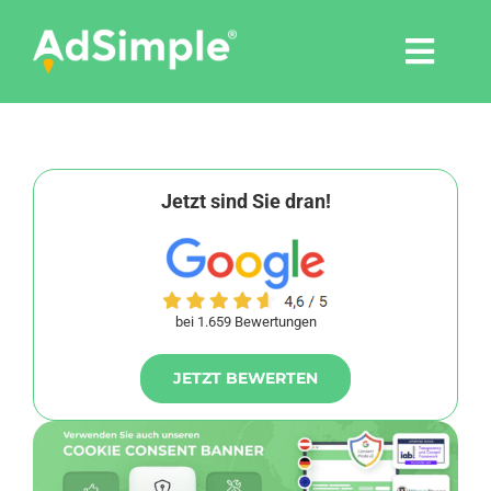
Skip
to
Togg
content
Navi
Leistungen
Tools
Jetzt sind Sie dran!
Pressemitteilungen
bei 1.659 Bewertungen
Shop
JETZT BEWERTEN
Agentur
Blog