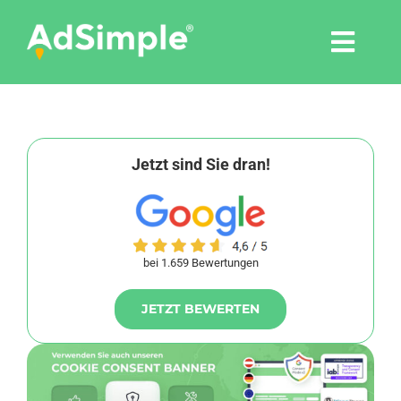
Skip
to
Togg
content
Navi
Leistungen
Tools
Jetzt sind Sie dran!
Pressemitteilungen
bei 1.659 Bewertungen
Shop
JETZT BEWERTEN
Agentur
Blog