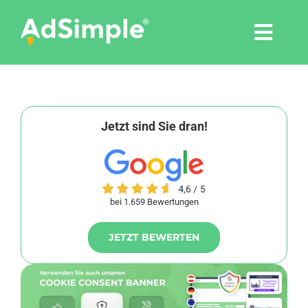
Skip
to
Togg
content
Navi
Leistungen
Tools
Jetzt sind Sie dran!
Pressemitteilungen
bei 1.659 Bewertungen
Shop
JETZT BEWERTEN
Agentur
Blog