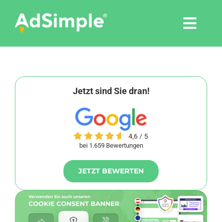
Skip
to
Togg
content
Navi
Leistungen
Tools
Jetzt sind Sie dran!
Pressemitteilungen
bei 1.659 Bewertungen
Shop
JETZT BEWERTEN
Agentur
Blog