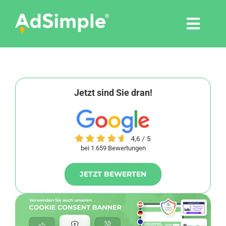
Skip
to
Togg
content
Navi
Leistungen
Tools
Jetzt sind Sie dran!
Pressemitteilungen
bei 1.659 Bewertungen
Shop
JETZT BEWERTEN
Agentur
Blog