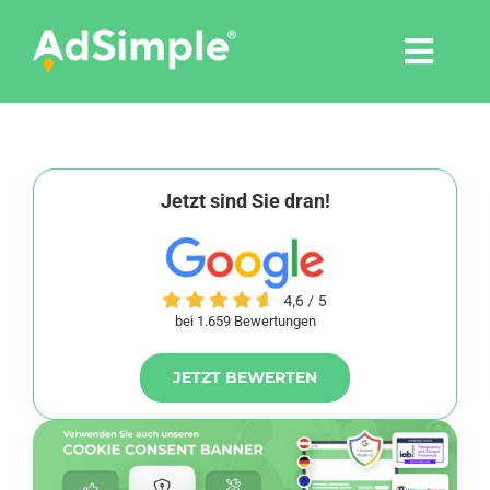
Skip
to
Togg
content
Navi
Leistungen
Tools
Jetzt sind Sie dran!
Pressemitteilungen
bei 1.659 Bewertungen
Shop
JETZT BEWERTEN
Agentur
Blog