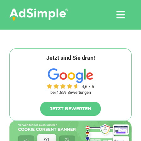
Skip
to
Togg
content
Navi
Leistungen
Tools
Jetzt sind Sie dran!
Pressemitteilungen
bei 1.659 Bewertungen
Shop
JETZT BEWERTEN
Agentur
Blog