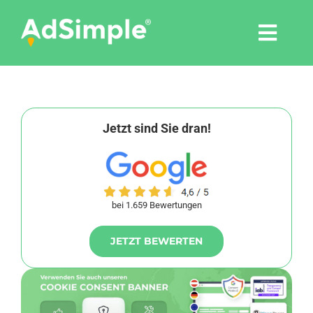
Skip
to
Togg
content
Navi
Leistungen
Tools
Jetzt sind Sie dran!
Pressemitteilungen
bei 1.659 Bewertungen
Shop
JETZT BEWERTEN
Agentur
Blog