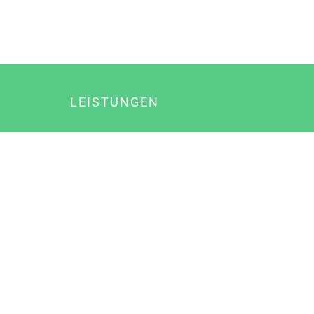
LEISTUNGEN
Online Marketing
Content Marketing
Content Marketing Abos
Content Marketing für Ärzte
Suchmaschinenoptimierung
Social Media Marketing