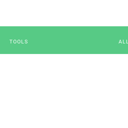
TOOLS
AL
Datenschutz Generator
A
Impressum Generator
B
Datenschutz Manager
Consent Manager
Content Marketing Manager
NewsAI WordPress Plugin