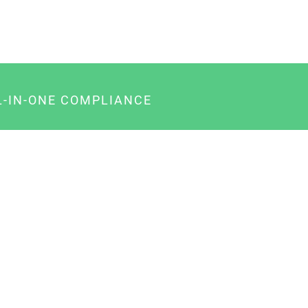
L-IN-ONE COMPLIANCE
gency-Paket für Agenturen
usiness-Paket für Unternehmer