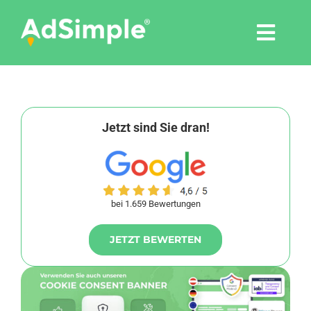
Skip
to
Togg
content
Navi
Leistungen
Tools
Jetzt sind Sie dran!
Pressemitteilungen
bei 1.659 Bewertungen
Shop
JETZT BEWERTEN
Agentur
Blog