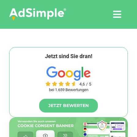
Skip
to
Togg
content
Navi
Leistungen
Tools
Jetzt sind Sie dran!
Pressemitteilungen
bei 1.659 Bewertungen
Shop
JETZT BEWERTEN
Agentur
Blog