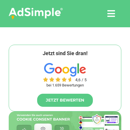
Skip
to
Togg
content
Navi
Leistungen
Tools
Jetzt sind Sie dran!
Pressemitteilungen
bei 1.659 Bewertungen
Shop
JETZT BEWERTEN
Agentur
Blog