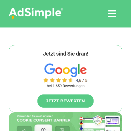
Skip
to
Togg
content
Navi
Leistungen
Tools
Jetzt sind Sie dran!
Pressemitteilungen
bei 1.659 Bewertungen
Shop
JETZT BEWERTEN
Agentur
Blog