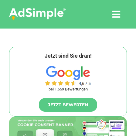
Skip
to
Togg
content
Navi
Leistungen
Tools
Jetzt sind Sie dran!
Pressemitteilungen
bei 1.659 Bewertungen
Shop
JETZT BEWERTEN
Agentur
Blog