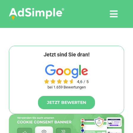
Skip
to
Togg
content
Navi
Leistungen
Tools
Jetzt sind Sie dran!
Pressemitteilungen
bei 1.659 Bewertungen
Shop
JETZT BEWERTEN
Agentur
Blog