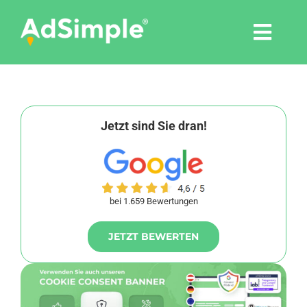
Skip
to
Togg
content
Navi
Leistungen
Tools
Jetzt sind Sie dran!
Pressemitteilungen
bei 1.659 Bewertungen
Shop
JETZT BEWERTEN
Agentur
Blog