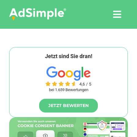
Skip
to
Togg
content
Navi
Leistungen
Tools
Jetzt sind Sie dran!
Pressemitteilungen
bei 1.659 Bewertungen
Shop
JETZT BEWERTEN
Agentur
Blog