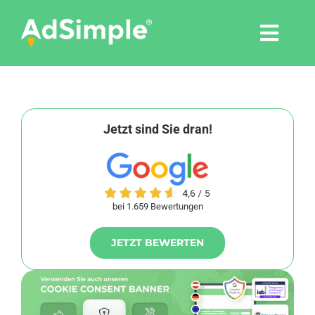
Skip
to
Togg
content
Navi
Leistungen
Tools
Jetzt sind Sie dran!
Pressemitteilungen
bei 1.659 Bewertungen
Shop
JETZT BEWERTEN
Agentur
Blog