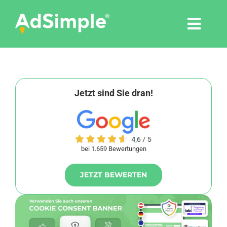
Skip
to
Togg
content
Navi
Leistungen
Tools
Jetzt sind Sie dran!
Pressemitteilungen
bei 1.659 Bewertungen
Shop
JETZT BEWERTEN
Agentur
Blog