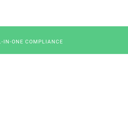
L-IN-ONE COMPLIANCE
gency-Paket für Agenturen
usiness-Paket für Unternehmer