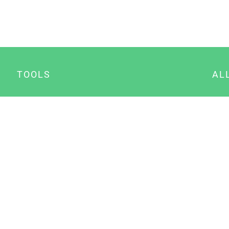
TOOLS
AL
Datenschutz Generator
A
Impressum Generator
B
Datenschutz Manager
Consent Manager
Content Marketing Manager
NewsAI WordPress Plugin