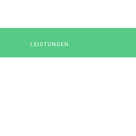
LEISTUNGEN
Online Marketing
Content Marketing
Content Marketing Abos
Content Marketing für Ärzte
Suchmaschinenoptimierung
Social Media Marketing