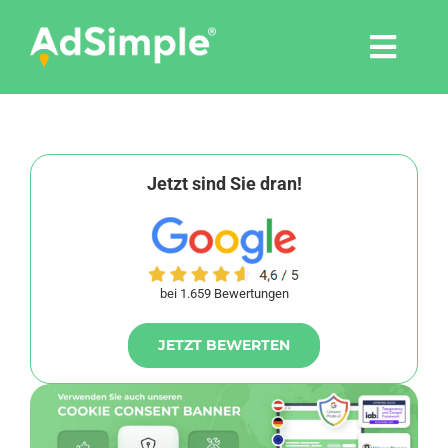
Skip
to
Togg
content
Navi
Leistungen
Tools
Jetzt sind Sie dran!
Pressemitteilungen
bei 1.659 Bewertungen
Shop
JETZT BEWERTEN
Agentur
Blog