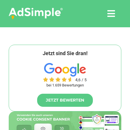
Skip
to
Togg
content
Navi
Leistungen
Tools
Jetzt sind Sie dran!
Pressemitteilungen
bei 1.659 Bewertungen
Shop
JETZT BEWERTEN
Agentur
Blog