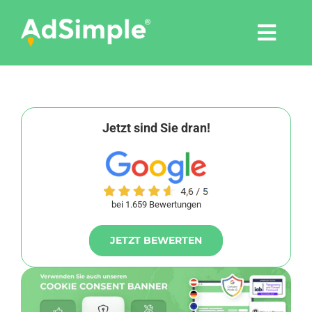
Skip
to
Togg
content
Navi
Leistungen
Tools
Jetzt sind Sie dran!
Pressemitteilungen
bei 1.659 Bewertungen
Shop
JETZT BEWERTEN
Agentur
Blog