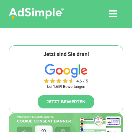
Skip
to
Togg
content
Navi
Leistungen
Tools
Jetzt sind Sie dran!
Pressemitteilungen
bei 1.659 Bewertungen
Shop
JETZT BEWERTEN
Agentur
Blog