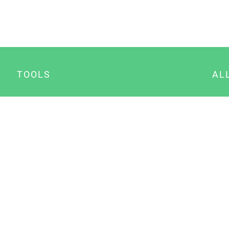
TOOLS
AL
Datenschutz Generator
A
Impressum Generator
B
Datenschutz Manager
Consent Manager
Content Marketing Manager
NewsAI WordPress Plugin