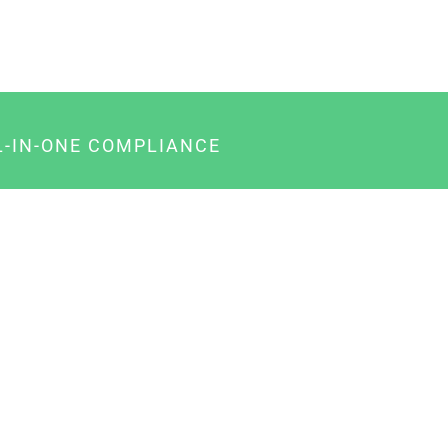
L-IN-ONE COMPLIANCE
gency-Paket für Agenturen
usiness-Paket für Unternehmer