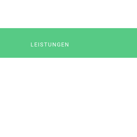
LEISTUNGEN
Online Marketing
Content Marketing
Content Marketing Abos
Content Marketing für Ärzte
Suchmaschinenoptimierung
Social Media Marketing