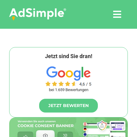
Skip
to
Togg
content
Navi
Leistungen
Tools
Jetzt sind Sie dran!
Pressemitteilungen
bei 1.659 Bewertungen
Shop
JETZT BEWERTEN
Agentur
Blog