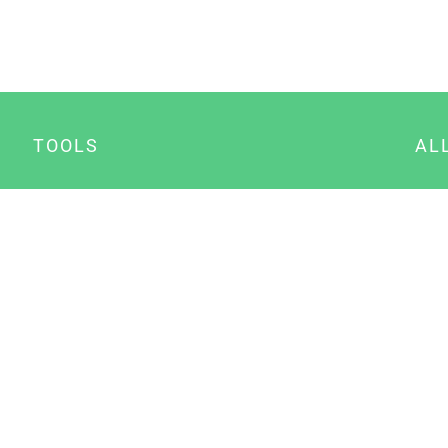
TOOLS
AL
Datenschutz Generator
A
Impressum Generator
B
Datenschutz Manager
Consent Manager
Content Marketing Manager
NewsAI WordPress Plugin