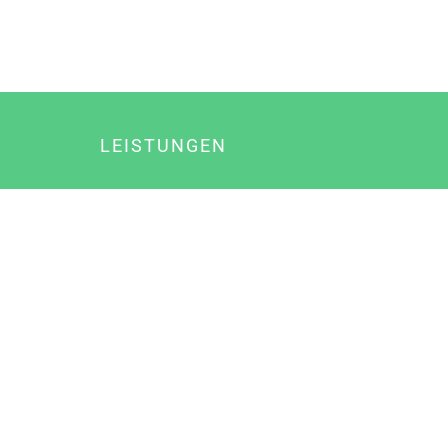
LEISTUNGEN
Online Marketing
Content Marketing
Content Marketing Abos
Content Marketing für Ärzte
Suchmaschinenoptimierung
Social Media Marketing