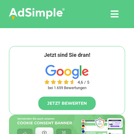
Skip
to
Togg
content
Navi
Leistungen
Tools
Jetzt sind Sie dran!
Pressemitteilungen
bei 1.659 Bewertungen
Shop
JETZT BEWERTEN
Agentur
Blog