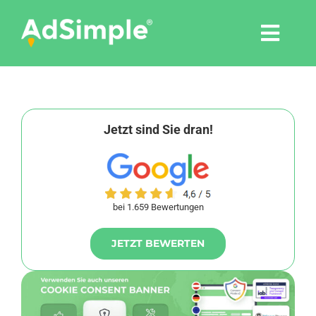
Skip
to
Togg
content
Navi
Leistungen
Tools
Jetzt sind Sie dran!
Pressemitteilungen
bei 1.659 Bewertungen
Shop
JETZT BEWERTEN
Agentur
Blog