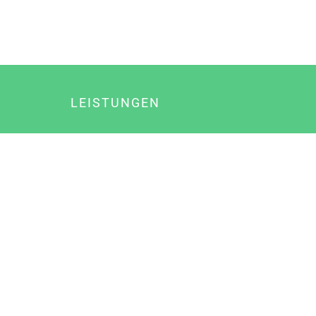
LEISTUNGEN
Online Marketing
Content Marketing
Content Marketing Abos
Content Marketing für Ärzte
Suchmaschinenoptimierung
Social Media Marketing