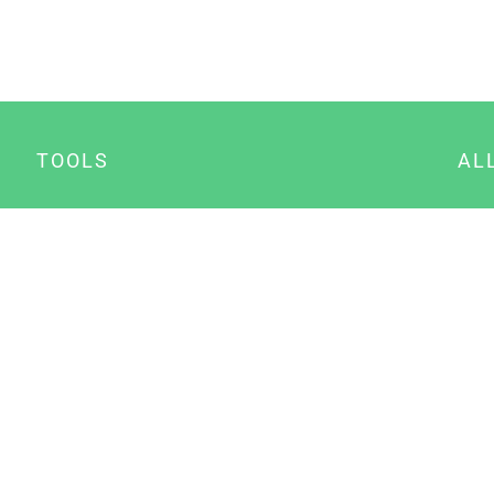
TOOLS
AL
Datenschutz Generator
A
Impressum Generator
B
Datenschutz Manager
Consent Manager
Content Marketing Manager
NewsAI WordPress Plugin