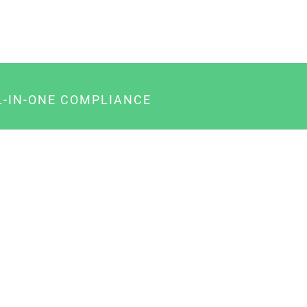
L-IN-ONE COMPLIANCE
gency-Paket für Agenturen
usiness-Paket für Unternehmer