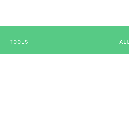
TOOLS
AL
Datenschutz Generator
A
Impressum Generator
B
Datenschutz Manager
Consent Manager
Content Marketing Manager
NewsAI WordPress Plugin