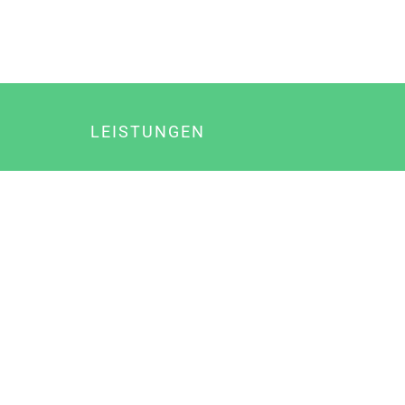
LEISTUNGEN
Online Marketing
Content Marketing
Content Marketing Abos
Content Marketing für Ärzte
Suchmaschinenoptimierung
Social Media Marketing