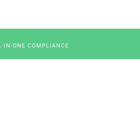
L-IN-ONE COMPLIANCE
gency-Paket für Agenturen
usiness-Paket für Unternehmer