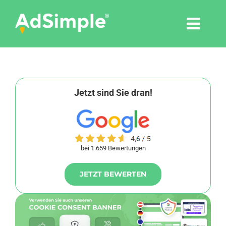
Skip
to
Togg
content
Navi
Leistungen
Tools
Jetzt sind Sie dran!
Pressemitteilungen
bei 1.659 Bewertungen
Shop
JETZT BEWERTEN
Agentur
Blog