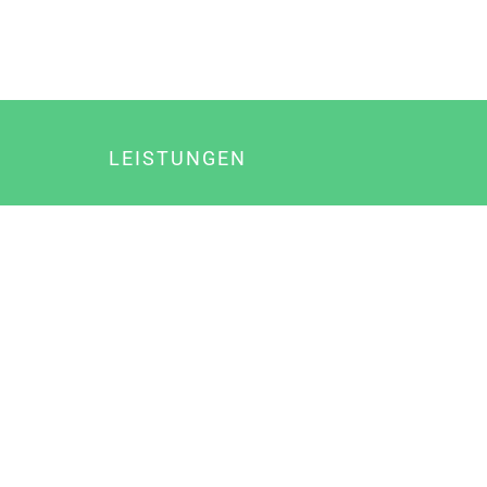
LEISTUNGEN
Online Marketing
Content Marketing
Content Marketing Abos
Content Marketing für Ärzte
Suchmaschinenoptimierung
Social Media Marketing