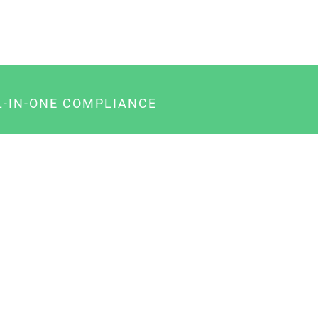
L-IN-ONE COMPLIANCE
gency-Paket für Agenturen
usiness-Paket für Unternehmer