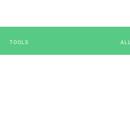
TOOLS
AL
Datenschutz Generator
A
Impressum Generator
B
Datenschutz Manager
Consent Manager
Content Marketing Manager
NewsAI WordPress Plugin