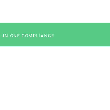
L-IN-ONE COMPLIANCE
gency-Paket für Agenturen
usiness-Paket für Unternehmer