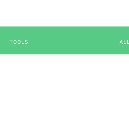
TOOLS
AL
Datenschutz Generator
A
Impressum Generator
B
Datenschutz Manager
Consent Manager
Content Marketing Manager
NewsAI WordPress Plugin