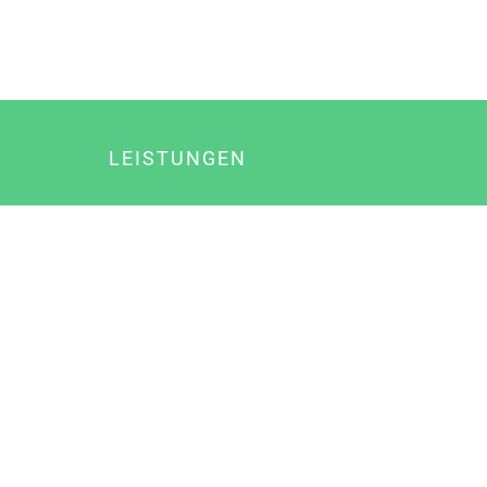
LEISTUNGEN
Online Marketing
Content Marketing
Content Marketing Abos
Content Marketing für Ärzte
Suchmaschinenoptimierung
Social Media Marketing